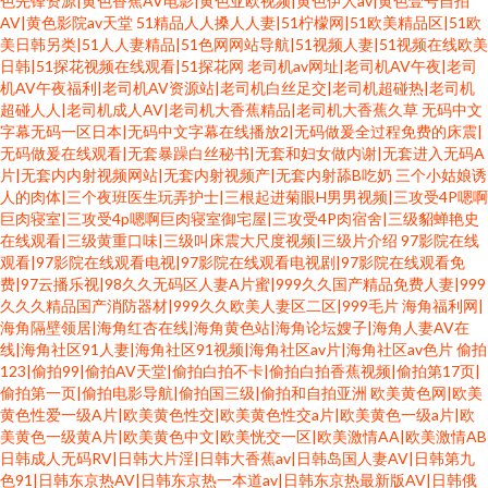
色先锋资源|黄色香蕉AV电影|黄色亚欧视频|黄色伊人av|黄色壹号自拍
AV|黄色影院av天堂
51精品人人搡人人妻|51柠檬网|51欧美精品区|51欧
美日韩另类|51人人妻精品|51色网网站导航|51视频人妻|51视频在线欧美
日韩|51探花视频在线观看|51探花网
老司机av网址|老司机AV午夜|老司
机AV午夜福利|老司机AV资源站|老司机白丝足交|老司机超碰热|老司机
超碰人人|老司机成人AV|老司机大香蕉精品|老司机大香蕉久草
无码中文
字幕无码一区日本|无码中文字幕在线播放2|无码做爰全过程免费的床震|
无码做爰在线观看|无套暴躁白丝秘书|无套和妇女做内谢|无套进入无码A
片|无套内内射视频网站|无套内射视频产|无套内射舔B吃奶
三个小姑娘诱
人的肉体|三个夜班医生玩弄护士|三根起进菊眼H男男视频|三攻受4P嗯啊
巨肉寝室|三攻受4p嗯啊巨肉寝室御宅屋|三攻受4P肉宿舍|三级貂蝉艳史
在线观看|三级黄重口味|三级叫床震大尺度视频|三级片介绍
97影院在线
观看|97影院在线观看电视|97影院在线观看电视剧|97影院在线观看免
费|97云播乐视|98久久无码区人妻A片蜜|999久久国产精品免费人妻|999
久久久精品国产消防器材|999久久欧美人妻区二区|999毛片
海角福利网|
海角隔壁领居|海角红杏在线|海角黄色站|海角论坛嫂子|海角人妻AV在
线|海角社区91人妻|海角社区91视频|海角社区av片|海角社区av色片
偷拍
123|偷拍99|偷拍AV天堂|偷拍白拍不卡|偷拍白拍香蕉视频|偷拍第17页|
偷拍第一页|偷拍电影导航|偷拍国三级|偷拍和自拍亚洲
欧美黄色网|欧美
黄色性爱一级A片|欧美黄色性交|欧美黄色性交a片|欧美黄色一级a片|欧
美黄色一级黄A片|欧美黄色中文|欧美恍交一区|欧美激情AA|欧美激情AB
日韩成人无码RV|日韩大片淫|日韩大香蕉av|日韩岛国人妻AV|日韩第九
色91|日韩东京热AV|日韩东京热一本道av|日韩东京热最新版AV|日韩俄