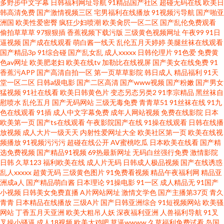
多野步中文字幕
日韩福利网址导航
91精品国产社区
超碰无码在线
欧美日
韩高清免费
国产激情视频三区
宅男福利在线播放
91视频污导航
国产啪亚
洲国
欧美性爱密臀
疯狂少妇喷潮
欧美肏屄一区二区
国产乱伦免费观看
偷拍草草草
97狠狠插
香蕉视频下载污版
三级黄色视频网址
午夜99
91日
逼视频
国产成在线观看
萌白酱一线天
乱伦五月天婷婷
美腿丝袜在线观看
国产精品3p
91综合碰
国产乱女乱
成人xxxxx
日韩伦理片
91色爱
免费黄
色av网址
欧美肥老妇
欧美在线tv
加勒比在线视屏
国产美女在线免费
91
香蕉污APP
国产高清自拍一区
第一页草草影院
韩日成人
精品福利
91天
堂一区二区
日韩a级电影
国产二区高清
国产www视频
国产粉嫩
国产男女
猛视频
91社在线看
欧美日韩黄色片
变态另态另类2
91李宗精品
黑丝袜自
慰喷水
乱伦五月
国产无码网站
三级无毒免费
青青草51
91丝袜在线
91九
色在线观看
91插
成人中文字幕免费
成年人网站视频
免费在线影院
日本
欧美第一页
国产ts在线观看
午夜影院国产在线
91操在线观看
日韩在线播
放视频
成人大片一级天天
内射性爱网址大全
欧美社区第一页
欧美在线视
频播放
91视频污污污
超碰在线公开
AV蜜桃吃瓜
日本欧美在线看
国产精
选免费视频
国产精品91视频
69热最新网址
无码白丝强行免费
激情影院
日韩
久草123
福利欧美在线
成人片无码
日韩成人极品视频
国产在线诱惑
乱人xxxxx
超黄无码
三级黄色图片
91免费看视频
精品午夜福利网
精品亚
洲成a人
国产精品萌白酱
日本理论
91操电影
91一区
成人精品无
91国产
小视频
日韩美女免费直播
A片网站网址
激情文学色
国产主播第37页
青久
青青
日本精品在线播放
三级A片
国产日韩亚洲综合
91短视频网站
欧美骚
网站
丁香五月天亚洲
欧美大粗吊人妖
深夜福利亚洲
人兽福利导航
91叉
叉操小骚逼
成人18视频
欧美大鸡吧
草逼wwww
久草福利免费试看
岛国