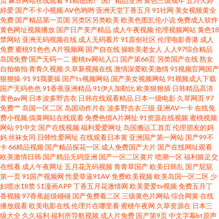
页
麻豆网站在线观看
91精选国产
国产精品亚洲
黄色三级成年
五月天婷
婷爱
国产不卡小视频
AV色哟哟
亚洲天堂丁香五月
91社网
美女视频黄全
频无 欧美射精视频 天天天天艹 91白丝在线 超碰福利av 亚洲龙1级a片 传媒视
免费
国产精品第一页国
另类区另类欧美
欧美色图乱伦小说
免费成人软件
黄色网址视频播放
国产日产美产精品
成人午夜视频
伦理视频网站
黄色18
禁网站
亚洲无码视频在线
成人无码看片
91原创社区
伦理电影香港
成人
频五区 久久人体视频 人人爱超碰 性爱欧美成人 91视频影院 超碰人人澡 九九
免费
蜜桃91色色
A片视频网
国产自在线
操欧美老女人
人人97综合精品
岛国免费
国产无码一二
蜜桃tv网站入口
国产第66页
另类国产在线
熟女
性视频 欧洲TV一区 午夜视频在线 avav制服丝袜 囯产精品久久 久久麻豆传媒
自拍偷拍
青青久视频
久草新视频在线
激情深爱欧美激情
91视频官网国产
狠狠操-91
91我要操
国产ts视频网站
国产美女视频网站
91视频成人下载
国产无码色色
91香蕉亚洲精品
91伊人加勒比
欧美狠狠插
日韩精品高清
欧美性aaaaa 韩国盗摄视频 日韩在线视频网站 91老司机色色 超碰在线地址页
黄色av网
日本波多野吉衣
日韩在线观看精品
日本一级电影
久草网页
97
免费艹
岛国一区二区
岛国动作片在
波多野吉衣三级
亚洲AV一卡
在线免
面 黄色九九毛片 久久草久久爽 香蕉网av 97干少妇 国产成人αⅴ 玖玖精品网 日
费小视频
搞黄网站在线观看
免费色情A片网扯
91资源在线视频
蜜桃视频
网站
91中文
国产在线视频
福利爱爱网址
岛国搬运工首页
伦理朋友的妈
妈
丝袜女同
日韩性爱网址
在线观看日本黄
亚洲国产第一网站
国产99不
韩精品一级 51AV导航 TS伪娘在线 国产色精品日韩 免费黄色链接 国产成人AV
卡
66精品视频
国产精品探花一区
成人免费国产大片
国产在线网址观看
欧美激情日韩
国产精品无码亚洲
国产一区二区黄片
喷潮一区
福利姬足交
导航 欧美天天肏屄 亚洲a级在线 97超碰福利导航 国产高清精品二区 美女做爱
在线看
成人午夜网址
五月花无码视频
青青草国产
欧美日韩乱
国产屁屁
第一页
91国产视频网
性爱草逼91AV
免费欧美视频
欧美岛国一区二区
少
妇喷水18禁
51漫画APP
丁香五月花激情网
欧美爱爱tv视频
免费五月丁
视频久久 熟女a资源 91干UU 豆花av网站 91黑丝白丝 国产日韩欧美 人人艹97
香视频
97香蕉超级碰碰
国产免费看二区
三级黄色片网站
综合网黄
在线
播放观看
欧美电影在线
伦理片在哪里看
蜜桃午夜网
久草资源在
日本三
亚洲视频日韩 97精品在线 国产第9页在线 老司机激情影院 日韩群p 91国产孕
级大全
久久福利
福利所导航视频
成人片免费
国产第9页
中文字幕bt原声