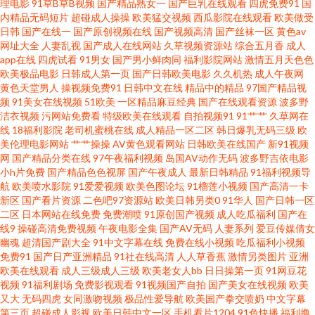
理电影
91草B草B视频
国产精品熟女一
国产巨乳在线观看
四虎免费91
国
内精品无码短片
超碰成人操操
欧美猛交视频
西瓜影院在线观看
欧美做受
黄色一片 加勒比激情综合 蜜臀91 欧美日韩操逼片 日本Aⅴ在线观看 熟女色福
日韩
国产在线一
国产原创视频在线
国产视频高清
国产丝袜一区
黄色av
网址大全
人妻乱视
国产成人在线网站
久草视频资源站
综合五月香
成人
利导航 午夜剧场成人18 91大神精品 91每日更新 91网页版色色 av米奇影音
app在线
四虎试看
91男女
国产男小鲜肉同
福利影院网站
激情五月天色色
欧美极品电影
日韩成人第一页
国产日韩欧美电影
久久机热
成人午夜网
黄色天堂男人
操视频免费91
日韩中文在线
精品中的精品
97国产精品视
超碰青青91 国产成人伊人 精品呦呦呦 欧美a日 欧美一页一区 日韩黄色网 午
频
91美女在线视频
51欧美
一区精品麻豆经典
国产在线观看资源
波多野
洁衣视频
污网站免费看
特级欧美在线观看
自拍视频91
91艹艹
久草网在
夜福利色爱爱 伊人婷婷影院 91九色性爱 91中文 97自拍超碰 超碰97在线免费
线
18福利影院
老司机蜜桃在线
成人精品一区二区
韩日爆乳无码三级
欧
美伦理电影网站
艹艹操操
AV黄色观看网站
日韩欧美在线国产
新91视频
网
国产精品分类在线
97午夜福利视频
岛国AV动作无码
波多野吉依电影
豆花吃瓜网 国产十区 精品在线视频91 狼友社区 欧美a在线视频 日本性爱自拍
小h片免费
国产精品色色视屏
国产午夜成人
最新日韩精品
91福利视频导
航
欧美喷水影院
91爱爱视频
欧美色图论坛
91榴莲小视频
国产高清一卡
日韩色网址 五月天大香蕉 亚洲最色网站 91在线微拍视频 操比超碰 抖阴精品
新区
国产看片资源
二色吧97资源站
欧美日韩另类0
91华人
国产日韩一区
二区
日本网站在线免费
免费潮喷
91原创国产视频
成人吃瓜福利
国产在
线9
操碰高清免费视频
午夜电影全集
国产AV无码
人妻系列
爱豆传媒倩女
在线大全 国产精品成年 久久色网 欧美涩涩视频 日本操逼文学 婷婷五月天成
幽魂
超清国产剧大全
91中文字幕在线
免费在线小视频
吃瓜福利小视频
免费91
国产日产亚洲精品
91社在线高清
人人草香蕉
激情另类图片
亚洲
人网 香蕉视频禁18 91福利射视频 91制作视频在线 AV日韩另类TS 超碰91大
欧美在线观看
成人三级成人三级
欧美老女人bb
日日操第一页
91网豆花
视频
91福利剧场
免费影视观看
91视频国产自拍
国产美女在线视频
欧美
又大
无码四虎
女同激吻视频
极品性爱导航
欧美国产拳交喷奶
中文字幕
片 后入黑丝 午夜色片网 91内设网站 菠萝av在线 成人超踫 福利午夜探花 久久
第三页
超碰成人影视
欧美日韩中文一区
手机看片1204
91色快播
福利撸