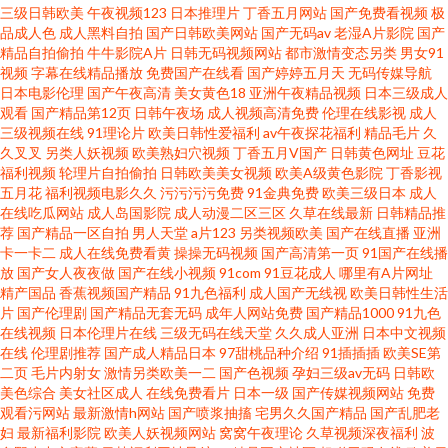
三级日韩欧美
午夜视频123
日本推理片
丁香五月网站
国产免费看视频
极
品成人色
成人黑料自拍
国产日韩欧美网站
国产无码av
老湿A片影院
国产
妇 超碰婷婷色 蜜桃精品一区二 探花福利在线 91精品高跟玉足 成人av香蕉 蜜
精品自拍偷拍
牛牛影院A片
日韩无码视频网站
都市激情变态另类
男女91
视频
字幕在线精品播放
免费国产在线看
国产婷婷五月天
无码传媒导航
臀性爱av 深夜伦理福利 18禁欧洲 www99热8 九九有精品 日本操逼逼 91传媒
日本电影伦理
国产午夜高清
美女黄色18
亚洲午夜精品视频
日本三级成人
观看
国产精品第12页
日韩午夜场
成人视频高清免费
伦理在线影视
成人
三级视频在线
91理论片
欧美日韩性爱福利
av午夜探花福利
精品毛片
久
免费看
久叉叉
另类人妖视频
欧美熟妇穴视频
丁香五月V国产
日韩黄色网址
豆花
福利视频
轮理片自拍偷拍
日韩欧美美女视频
欧美A级黄色影院
丁香影视
五月花
福利视频电影久久
污污污污免费
91金典免费
欧美三级日本
成人
在线吃瓜网站
成人岛国影院
成人动漫二区三区
久草在线最新
日韩精品推
荐
国产精品一区自拍
男人天堂
a片123
另类视频欧美
国产在线直播
亚洲
卡一卡二
成人在线免费看黄
操操无码视频
国产高清第一页
91国产在线播
放
国产女人夜夜做
国产在线小视频
91com
91豆花成人
哪里有A片网址
精产国品
香蕉视频国产精品
91九色福利
成人国产无线视
欧美日韩性生活
片
国产伦理剧
国产精品无套无码
成年人网站免费
国产精品1000
91九色
在线视频
日本伦理片在线
三级无码在线天堂
久久成人亚洲
日本中文视频
在线
伦理剧推荐
国产成人精品日本
97甜桃品种介绍
91插插插
欧美SE第
二页
毛片内射女
激情另类欧美一二
国产色视频
孕妇三级av无码
日韩欧
美色综合
美女社区成人
在线免费看片
日本一级
国产传媒视频网站
免费
观看污网站
最新激情h网站
国产喷浆抽搐
宅男久久国产精品
国产乱肥老
妇
最新福利影院
欧美人妖视频网站
窝窝午夜理论
久草视频深夜福利
波