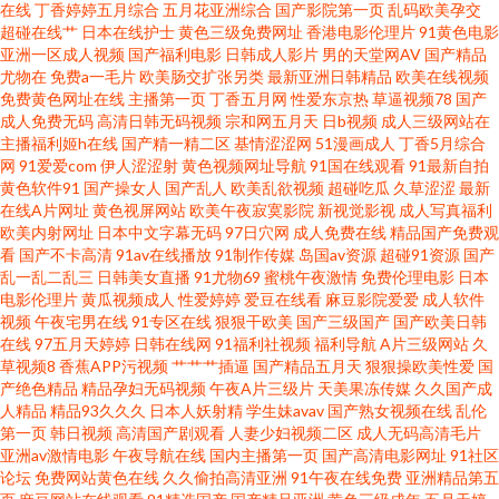
在线
丁香婷婷五月综合
五月花亚洲综合
国产影院第一页
乱码欧美孕交
超碰在线艹
日本在线护士
黄色三级免费网址
香港电影伦理片
91黄色电影
青青草欧美第一页 深夜福利91 亚洲激情丝袜网 91黑丝国产 人人摸人人乐 浮
亚洲一区成人视频
国产福利电影
日韩成人影片
男的天堂网AV
国产精品
尤物在
免费a一毛片
欧美肠交扩张另类
最新亚洲日韩精品
欧美在线视频
力操操比 日韩激情影院 超碰在线免费主播 欧美精品网 超碰人妻91喷水 日韩
免费黄色网址在线
主播第一页
丁香五月网
性爱东京热
草逼视频78
国产
成人免费无码
高清日韩无码视频
宗和网五月天
日b视频
成人三级网站在
主播福利姬h在线
国产精一精二区
基情涩涩网
51漫画成人
丁香5月综合
精品欧美自拍 日韩肏道 91好看免费视频 操美女福利导航 韩国福利一区 欧美
网
91爱爱com
伊人涩涩射
黄色视频网址导航
91国在线观看
91最新自拍
黄色软件91
国产操女人
国产乱人
欧美乱欲视频
超碰吃瓜
久草涩涩
最新
日韩福利微拍 视频在线91 影音先锋少妇熟女 99热欧美麻豆 成人午夜福利影
在线A片网址
黄色视屏网站
欧美午夜寂寞影院
新视觉影视
成人写真福利
欧美内射网址
日本中文字幕无码
97日穴网
成人免费在线
精品国产免费观
看
国产不卡高清
91av在线播放
91制作传媒
岛国av资源
超碰91资源
国产
院 韩国色情影院 蜜桃福利影院 色色97 伊人五月天婷婷 AV无码偷拍 国产九区
乱一乱二乱三
日韩美女直播
91尤物69
蜜桃午夜激情
免费伦理电影
日本
电影伦理片
黄瓜视频成人
性爱婷婷
爱豆在线看
麻豆影院爱爱
成人软件
在线视频 另类天天 日本www 午夜精品久久 91蜜桃麻豆 99有免费精品 后入大
视频
午夜宅男在线
91专区在线
狠狠干欧美
国产三级国产
国产欧美日韩
在线
97五月天婷婷
日韩在线网
91福利社视频
福利导航
A片三级网站
久
草视频8
香蕉APP污视频
艹艹艹插逼
国产精品五月天
狠狠操欧美性爱
国
雷黑丝美女 欧美美女内射 韩日有码视频 人人爱人人操 午夜性交片 91福利导
产绝色精品
精品孕妇无码视频
午夜A片三级片
天美果冻传媒
久久国产成
人精品
精品93久久久
日本人妖射精
学生妹avav
国产熟女视频在线
乱伦
AV国产网址 黑丝巨乳老师被艹 免费国产三级片 五月天影院av 91黄色大片 不
第一页
韩日视频
高清国产剧观看
人妻少妇视频二区
成人无码高清毛片
亚洲av激情电影
午夜导航在线
国内主播第一页
国产高清电影网址
91社区
论坛
免费网站黄色在线
久久偷拍高清亚洲
91午夜在线免费
亚洲精品第五
卡三区 青青影院学生妹 在线观看黄色电影 99这有精品 抖阴网站蜜桃 精东视