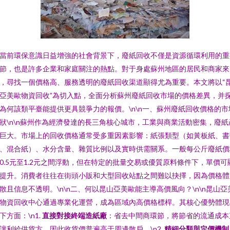
當前環保意識日益增強的社會背景下，廢紙回收不僅是資源循環利用的重
節，也是許多企業和家庭關注的熱點。對于身處蘇州地區的居民和商家來
，尋找一個價格高、服務透明的廢紙回收渠道顯得尤為重要。本文將以“
亞美歐物資回收”為切入點，全面分析蘇州廢紙回收市場的價格差異，并
為何該類平臺能提供更具競爭力的報價。\n\n一、蘇州廢紙回收價格的市
狀\n\n蘇州作為經濟發達的長三角核心城市，工業與商業活動密集，廢紙
巨大。市場上的回收價格通常受多重因素影響：紙張類型（如黃板紙、書
、混合紙）、水分含量、雜質比例以及實時供需關系。一般每公斤廢紙價
0.5元至1.2元之間浮動，但在特定的批量交易或優質原料條件下，單價可
提升。消費者往往在街頭小販和大型回收站點之間難以抉擇，因為價格體
散且信息不透明。\n\n二、何以昆山亞美歐能主導高價風向？\n\n昆山亞
物資回收中心通過專業化運營，成為區域內高價格標桿。其核心優勢體現
下方面：\n1.
直接對接終端造紙廠
：省去中間商環節，將節省的流通成本
讓利給供貨方，因此收貨價普遍高于周邊散戶。\n2.
精細分類與定價機制