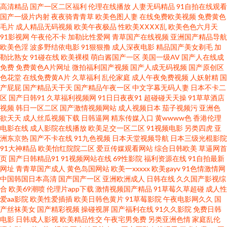
高清精品
国产一区二区福利
伦理在线播放
人妻无码精品
91自拍在线观看
大香蕉小说 99瑟瑟鲁 成人美女免费黄色 东京热视屏 国产成人在线免费 含羞
国产一级片内射
夜夜骑青青草
欧美色图人妻
在线免费欧美视频
免费黄色
毛片
成人精品无码视频
欧美午夜极品
性欧美ⅩⅩⅩⅩ乱
欧美色色六月天
91影视网
午夜伦不卡
加勒比性爱网
青草国产在线视频
亚洲国产精品导航
草av在线 黄色性交网 久草最新在线资源 日韩中文娱乐网 韩日一本道 欧美啪
欧美色淫
波多野结依电影
91狠狠撸
成人深夜电影
精品国产美女剃毛
加
勒比熟女
91碰在线
欧美裸模
萌白酱国产一区
美国一级AV
国产人在线成
啪91 午夜色色Av 伊人91社 91福利是看爽片 91免费小视频 91在线免费看 菠
免费
免费黄色A片网址
微拍福利国产视频
国产人成无码视频
国产原创区
色花堂
在线免费黄A片
久草福利
乱伦家庭
成人午夜免费视频
人妖射精
国
产屁屁
国产精品天干天
国产精品午夜一区
中文字幕无码人妻
日本不卡二
萝AV在线电影 肏屄欧美一区不卡 丁香社区五月天 抖阴免费版撸啊撸 韩国伊
区
国产日韩91
久草福利视频网
91日日夜夜91
超碰碰天天操
91草草酒店
视频
韩日一区二区
国产激情视频网站
成人视频日本
茄子视频污
亚洲色
人网 精品成人亚洲 欧亚美日一级片 日本色情免费影院 熟妇人人草 伊香蕉大
欲天天
成人丝瓜视频下载
日韩逼网
精东传媒入口
黄wwww色
香港伦理
电影在线
成人影院在线播放
欧美足交一区二区
91视频电影
另类四虎
亚
洲东京热
国产不卡在线
91九色视频
日本天堂视频导航
日本三级光棍影院
综 91成人社区 91高清视频在线 97资源美女 超碰在线免费人人 国产成人高清
91大神精品
欧美怡红院院二区
爱豆传媒观看网站
综合日韩欧美
草逼网首
页
国产日韩精品91
91视频网站在线
69性影院
福利资源在线
91自拍最新
网址 狠狠肏成人专区 黄色剧场 久草男女 美女网站色18禁 青青草视频偷拍 日
网址
青青草国产成人
黄色岛国网站
欧美一xxxxx
欧美gayv
91色情激情网
中国韩国日本高清
国产国产一区
亚洲欧洲成人
日韩在线
久久国产影视综
合
欧美69潮喷
伦理片app下载
激情视频国产精品
91草莓久草超碰
成人性
韩欧美另类视频 色先锋影音AV 天天操B亚洲性爱 亚洲另类图片69 在线91网
爱aa影院
欧美性爱插插
欧美日韩色黄片
91草莓影院
午夜电影网久久
国
产丝袜美女
国产精彩视频
操碰视屏
国产福利在线
91久久影院
免费日韩
91交配视频 91永久 www97亚洲 白丝喷水在线 东京热男人的天堂 含羞草91
电影
日韩成人影视
欧美精品性交
午夜宅男免费
另类亚洲色情
家庭乱伦