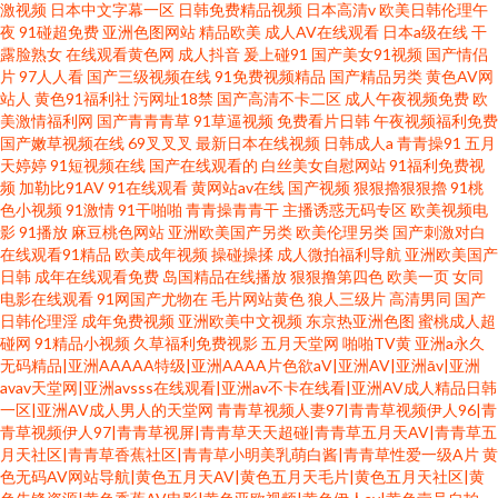
激视频
日本中文字幕一区
日韩免费精品视频
日本高清v
欧美日韩伦理午
夜
91碰超免费
亚洲色图网站
精品欧美
成人AV在线观看
日本a级在线
干
露脸熟女
在线观看黄色网
成人抖音
爰上碰91
国产美女91视频
国产情侣
片
97人人看
国产三级视频在线
91免费视频精品
国产精品另类
黄色AV网
站人
黄色91福利社
污网址18禁
国产高清不卡二区
成人午夜视频免费
欧
美激情福利网
国产青青青草
91草逼视频
免费看片日韩
午夜视频福利免费
国产嫩草视频在线
69叉叉叉
最新日本在线视频
日韩成人a
青青操91
五月
天婷婷
91短视频在线
国产在线观看的
白丝美女自慰网站
91福利免费视
频
加勒比91AV
91在线观看
黄网站av在线
国产视频
狠狠擼狠狠擼
91桃
色小视频
91激情
91干啪啪
青青操青青干
主播诱惑无码专区
欧美视频电
影
91播放
麻豆桃色网站
亚洲欧美国产另类
欧美伦理另类
国产刺激对白
在线观看91精品
欧美成年视频
操碰操揉
成人微拍福利导航
亚洲欧美国产
日韩
成年在线观看免费
岛国精品在线播放
狠狠撸第四色
欧美一页
女同
电影在线观看
91网国产尤物在
毛片网站黄色
狼人三级片
高清男同
国产
日韩伦理淫
成年免费视频
亚洲欧美中文视频
东京热亚洲色图
蜜桃成人超
碰网
91精品小视频
久草福利免费视影
五月天堂网
啪啪TV黄
亚洲a永久
无码精品|亚洲AAAAA特级|亚洲AAAA片色欲aV|亚洲AV|亚洲āv|亚洲
avav天堂网|亚洲avsss在线观看|亚洲av不卡在线看|亚洲AV成人精品日韩
一区|亚洲AV成人男人的天堂网
青青草视频人妻97|青青草视频伊人96|青
青草视频伊人97|青青草视屏|青青草天天超碰|青青草五月天AV|青青草五
月天社区|青青草香蕉社区|青青草小明美乳萌白酱|青青草性爱一级A片
黄
色无码AV网站导航|黄色五月天AV|黄色五月天毛片|黄色五月天社区|黄