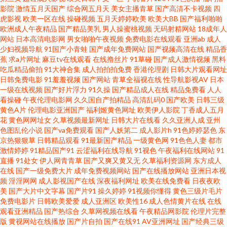
影院
激情五月天国产
综合网五月天
美女主播青草
国产高清不卡视频
四
综合久久 人人婷婷五月天 午夜福利91av 91软件网战试看 超碰碰碰性爱 海角
虎影视
欧美一区在线
操碰视频
五月天婷婷欧美
欧美大BB
国产福利啪啪
欧洲成人午夜精品
国产精品美乳
男人操蜜桃视频
无码射精网站
18成年人
网站
日本高清电影网
男女啪啪午夜视频
免费电影在线观看
亚洲ab
成人
绿帽社区 美女禁网站免费 日本久久爱 天堂网最新网址 在线视频视频一区 91
少妇视频导航
91国产小青蛙
国产成年免费网站
国产视频高清在线
精品香
蕉
求a片网址
麻豆tv在线观看
在线撸丝片
91草碰
国产成人激情视频
黑料
色男人 99热国产 超碰人人爱人人做 福利A片 含羞草影视传媒 美女干逼 人妖
吃瓜精品偷拍
91大神合集
成人拍拍拍免费
香港伦理剧
日韩大片观看网址
日韩免费电影
91羞羞视频
国产网站
青草全福视在线
性导航影视AV
日本
一级在线视频
国产好片浮力
91久操
国产精品成人在线
精品免费看
人人
操伪娘 少妇性福网 午夜啪啪啪 91传媒免费看 97超碰免费在线 超碰人人香蕉
看操碰
午夜伦理电影网
久久国自产拍精品
高清乱码0
国产欧美
日韩三级
黄色A片
伦理电影亚洲国产
福利姬黄色网址
欧美伊人影院
丁香成人五月
国产极品视频久久 九一传媒影视传媒 欧美性交网 三级片直播网站 性爱网欧
花
黄色网网址女
久草视频最新网址
日韩大片在线看
久久亚洲人成
亚州
色图乱伦小说
国产va免费观看
国产人妖第二
成人影片h
91色婷婷瑟色
东
京热狠狠草
日韩精品观看
91最新国产精品
一级黄色网
91色色人妻
都市
美日日色 91国在线观看 av18导航站 超碰碰av 国产精品韩日 精品在线网站 麻
激情婷婷
91精品国产91
云涩福利在线导航
91视色
午夜福利在线网站
91
直播
91处女
伊人网青青草
国产又爽又黄又无
久草福利资源网
东方成人
豆综合 青娱乐91伦理 四虎影院人妻 亚洲内射黄网站 91海角社区午夜 AV网站
在线
国产一级免费大片
成年免费视频网站
国产在线播放网站
亚洲日本视
频
淫淫网网
成人影视国产在线
深夜福利网址
欧美在线免费看
日夜夜欧
美
国产大片中文字幕
国产片91
操久婷婷
91视频你懂得
黄色三级片毛片
首页 豆花社区自拍 韩日三级网站 另类国模专区 日本加勒比av 四虎中文字幕
免费电影片
日韩欧美爱爱
成人亚洲区
欧美性16
成人色情黄片在线
在线
观看亚洲精品
国产热综合
久草网视频在线看
午夜精品网影院
伦理片完整
伊人大橡胶 91视频永久网址 白丝足交50P 国产精品日韩精品 久久综合青青草
版
黄视网站在线播放
国产片自拍
国产在线91
AV亚洲网址
国产经典三级