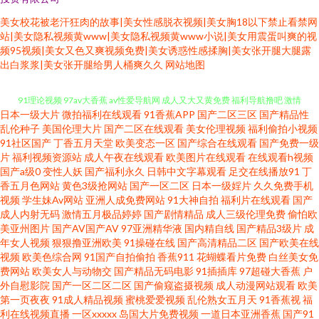
美女校花被老汗狂肉的故事|美女性感脱衣视频|美女胸18以下禁止看禁网
站|美女隐私视频黄www|美女隐私视频黄www小说|美女用震蛋叫爽的视
频95视频|美女又色又爽视频免费|美女诱惑性感揉胸|美女张开腿大腿露
狠狠干综合 国产91网 香蕉影剧院 在线看黄 91大神探花在线 91精品视频网站
出白浆浆|美女张开腿给男人桶爽久久
网站地图
91理论视频 97av大香蕉 av性爱导航网 成人又大又黄免费 福利导航撸吧 激情
日本一级大片
微拍福利在线观看
91香蕉APP
国产二区三区
国产精品性
四射影院 欧美的精品的视频 婷婷五月天成人 91免费在线播放 99热久草精品
乱伦种子
美国伦理大片
国产二区在线观看
美女伦理视频
福利偷拍小视频
91社区国产
丁香五月天堂
欧美变态一区
国产综合在线观看
国产免费一级
片
福利视频资源站
成人午夜在线观看
欧美图片在线观看
在线观看h视频
www欧色 九一传媒 人人操人乐人 日本黄色片 人人妻人人干 天堂尤物在线视
国产a级0
变性人妖
国产福利永久
日韩中文字幕观看
足交在线播放91
丁
香五月色网站
黄色3级抢网站
国产一区二区
日本一级婬片
久久免费手机
频 婷婷色福利导航 老司机大香蕉 美女草逼色天堂 丝袜足交在线视频 91爱爱
视频
学生妹Av网站
亚洲人成免费网站
91大神自拍
福利片在线观看
国产
成人内射无码
激情五月极品婷婷
国产剧情精品
成人三级伦理免费
偷怕欧
美亚州图片
国产AV国产AV
97亚洲精华液
国内精自线
国产精品3级片
成
王 国内精品338 天天射综合 爱豆传媒映画 91资源网址 97色色综合网 亚洲AU
年女人视频
狠狠撸亚洲欧美
91操碰在线
国产高清精品二区
国产欧美在线
视频
欧美色综合网
91国产自拍偷拍
香蕉911
花蝴蝶看片免费
白丝美女免
国产精品噜噜噜 久久在线青青草 日本老司机草 日韩久久网 亚洲精品露脸自
费网站
欧美女人与动物交
国产精品无码电影
91插插库
97超碰大香蕉
户
外自慰影院
国产一区二区二区
国产偷窥盗摄视频
成人动漫网站观看
欧美
第一页夜夜
91成人精品视频
蜜桃爱爱视频
乱伦熟女五月天
91香蕉视
福
拍 91伊人熟女超碰 www91豆花 91蜜臀在线观看 日本不卡 五月人导航 伊人
利在线视频直播
一区xxxxx
岛国大片免费视频
一道日本亚洲香蕉
国产91