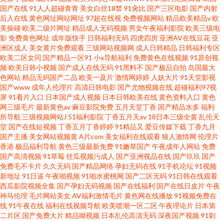
国产在线
91人人超碰青青
美女白丝18禁
91肏比
国产三区电影
国产内射
后入在线
黄色网址网站网址
97超在线视
免费视频网站
精品欧美精品v
欧
美操碰
欧美二级片网址
精品成人无码视频
男女午夜福利影院
欧美三级电
影
免费黄色网址
成年版快手
日韩福利无码
四虎四房
亚洲AV在线豆花
亚
洲区成人
美女黄片免费观看
三级网站视频网
成人日韩精品
日韩福利专区
欧美二区女同
国产精品一区91
小x导航福利
免费黄色在线视频
91原创视
频
欧美日韩小视频
国产成人在线无码
91黑料不
国产极品自拍
岛国最大
色网站
精品无码国产二品
欧美一及片
激情网婷婷
人妖大片
91天堂影视
国产www
成年人伦理片
高清日韩电影
国产尤物视频在线
超碰福利97视
屏
91看片入口
日本国产成人视频
日本日韩欧美在线
黄色资料入口
黄色
网三级毛片
最新黄色av
麻豆影院免费
五月天堂丁香
国产精品水多
福利
所导航
三级视频网站J
51福利影院
丁香五月天av
18日本三级全黄
乱伦天
堂
国产在线短视频
丁香五月丁香婷婷
91精品又
爱豆传媒下载
丁香九月
国产主播
美女网站视频黄
A片com
美女福利在线观看
狼人激情网
伦理片
香港
极品福利导航
黄色三级最新免费
91嫩草国产
午夜成年人网站
免费
国产高清视频
91草莓
丝瓜视频污成人
国产亚洲视品在线
国产玖玖
国产
免费毛不卡片
久久无码
国产精品网络
孕妇无码在线
91手机论坛
91视频
新地址
91日逼
午夜啪视频
91啪水蜜桃网
国产二区无码
91日韩在线观看
西瓜影院视频全集
国产孕妇无码视频
国产在线福利
国产在线日皮片
午夜
神马伦理
毛片网站美女
AV福利激情毛片
黄色网在线播放
91视频免费在
线
91午夜在线
福利在线视频导航
欧美喷潮一区二区
午夜理论片
日本第
二片区
国产免费大片
精品呦视频
日本乱伦高清无码
深夜国产视频
91刺